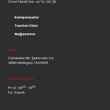
Coral Tekstil San. ve Tic. Ltd. Şti.
→
Kampanyalar
→
Tanıtım Filmi
→
Mağazamız
Adres
Camikebir Mh. Şekerciler Cd.
38180 Melikgazi / KAYSERİ
Çalışma Saatleri
30
00
Pt-Ct : 08
- 19
Pa : Kapalı