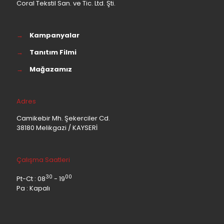
Coral Tekstil San. ve Tic. Ltd. Şti.
→
Kampanyalar
→
Tanıtım Filmi
→
Mağazamız
Adres
Camikebir Mh. Şekerciler Cd.
38180 Melikgazi / KAYSERİ
Çalışma Saatleri
30
00
Pt-Ct : 08
- 19
Pa : Kapalı