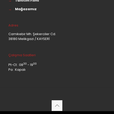
→
Tanıtım Filmi
→
Mağazamız
Adres
Camikebir Mh. Şekerciler Cd.
38180 Melikgazi / KAYSERİ
Çalışma Saatleri
30
00
Pt-Ct : 08
- 19
Pa : Kapalı