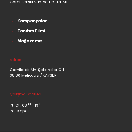
Coral Tekstil San. ve Tic. Ltd. Şti.
→
Kampanyalar
→
Tanıtım Filmi
→
Mağazamız
Adres
Camikebir Mh. Şekerciler Cd.
38180 Melikgazi / KAYSERİ
Çalışma Saatleri
30
00
Pt-Ct : 08
- 19
Pa : Kapalı