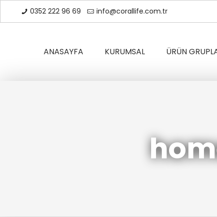
0352 222 96 69
info@corallife.com.tr
ANASAYFA
KURUMSAL
ÜRÜN GRUPLA
hom