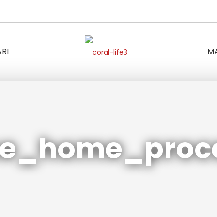
RI
M
e_home_proc