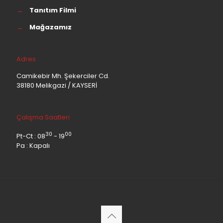
→
Tanıtım Filmi
→
Mağazamız
Adres
Camikebir Mh. Şekerciler Cd.
38180 Melikgazi / KAYSERİ
Çalışma Saatleri
30
00
Pt-Ct : 08
- 19
Pa : Kapalı