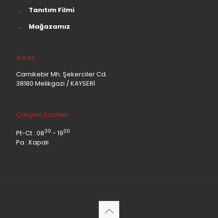
→
Tanıtım Filmi
→
Mağazamız
Adres
Camikebir Mh. Şekerciler Cd.
38180 Melikgazi / KAYSERİ
Çalışma Saatleri
30
00
Pt-Ct : 08
- 19
Pa : Kapalı