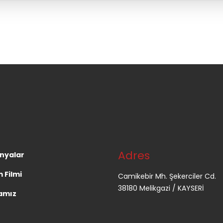
Adres
nyalar
 Filmi
Camikebir Mh. Şekerciler Cd.
38180 Melikgazi / KAYSERİ
amız