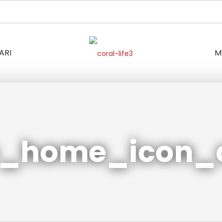
ARI
M
_home_icon_c