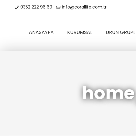
0352 222 96 69
info@corallife.com.tr
ANASAYFA
KURUMSAL
ÜRÜN GRUPL
home