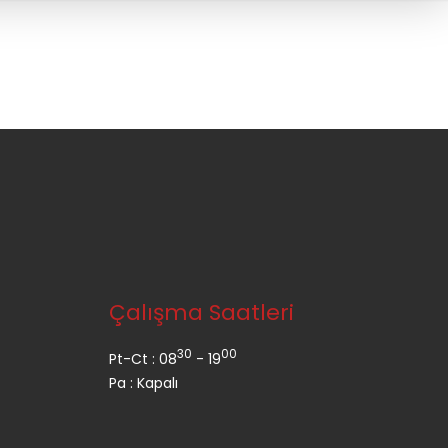
Çalışma Saatleri
30
00
Pt-Ct : 08
- 19
Pa : Kapalı