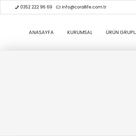
0352 222 96 69
info@corallife.com.tr
ANASAYFA
KURUMSAL
ÜRÜN GRUPL