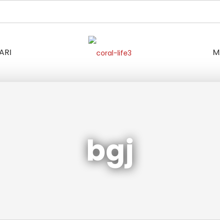
ARI
M
bgj