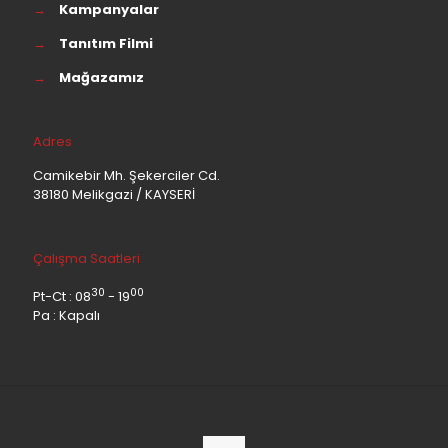
→
Kampanyalar
→
Tanıtım Filmi
→
Mağazamız
Adres
Camikebir Mh. Şekerciler Cd.
38180 Melikgazi / KAYSERİ
Çalışma Saatleri
30
00
Pt-Ct : 08
- 19
Pa : Kapalı