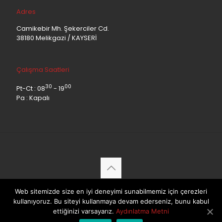
Adres
Camikebir Mh. Şekerciler Cd.
38180 Melikgazi / KAYSERİ
Çalışma Saatleri
30
00
Pt-Ct : 08
- 19
Pa : Kapalı
Copyright © 2019. Coral Life Çeyiz ve Ev Tekstili Mağazası.
Web sitemizde size en iyi deneyimi sunabilmemiz için çerezleri
Panorama Kayseri
kullanıyoruz. Bu siteyi kullanmaya devam ederseniz, bunu kabul
ettiğinizi varsayarız.
Aydınlatma Metni