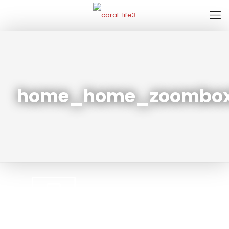
home_home_zoombox