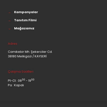
→
Kampanyalar
→
Tanıtım Filmi
→
Mağazamız
Adres
Camikebir Mh. Şekerciler Cd.
38180 Melikgazi / KAYSERİ
Çalışma Saatleri
30
00
Pt-Ct : 08
- 19
Pa : Kapalı